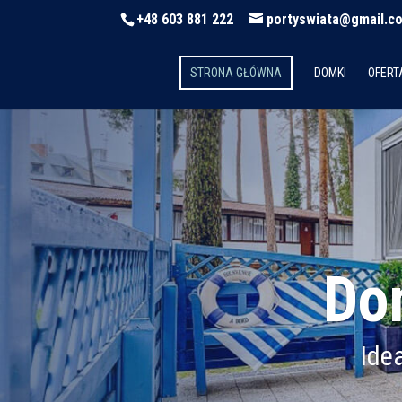
+48 603 881 222
portyswiata@gmail.c
STRONA GŁÓWNA
DOMKI
OFERT
Do
Ide