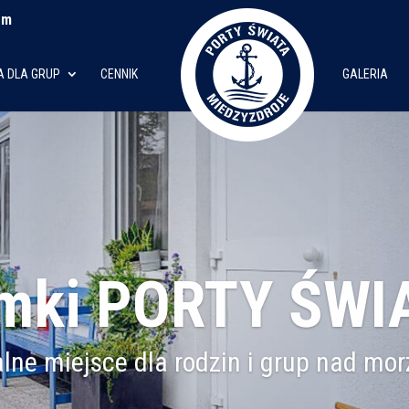
om
A DLA GRUP
CENNIK
GALERIA
mki PORTY ŚWI
alne miejsce dla rodzin i grup nad mo