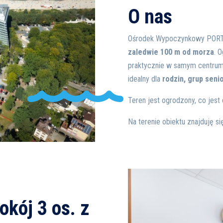
O nas
Ośrodek Wypoczynkowy PORTY
zaledwie 100 m od morza
. 
praktycznie w samym centrum
idealny dla
rodzin, grup seni
Teren jest ogrodzony, co jes
Na terenie obiektu znajduję si
kój 3 os. z