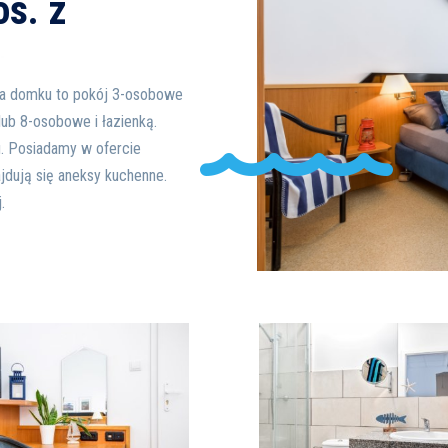
os. z
ona domku to pokój 3-osobowe
 lub 8-osobowe i łazienką.
. Posiadamy w ofercie
dują się aneksy kuchenne.
j.